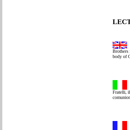
LECT
Brothers :
body of C
Fratelli,
comunione