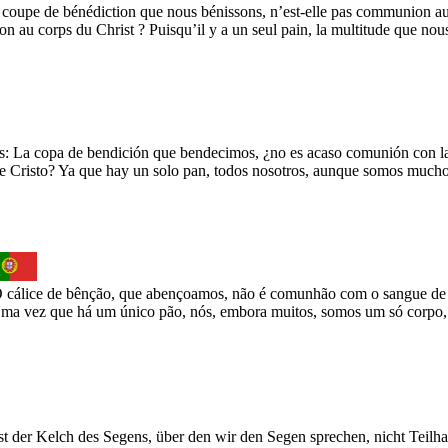
a coupe de bénédiction que nous bénissons, n’est-elle pas communion au
 au corps du Christ ? Puisqu’il y a un seul pain, la multitude que nous
 La copa de bendición que bendecimos, ¿no es acaso comunión con la 
 Cristo? Ya que hay un solo pan, todos nosotros, aunque somos mucho
O cálice de bênção, que abençoamos, não é comunhão com o sangue de
ma vez que há um único pão, nós, embora muitos, somos um só corpo, 
st der Kelch des Segens, über den wir den Segen sprechen, nicht Teilha