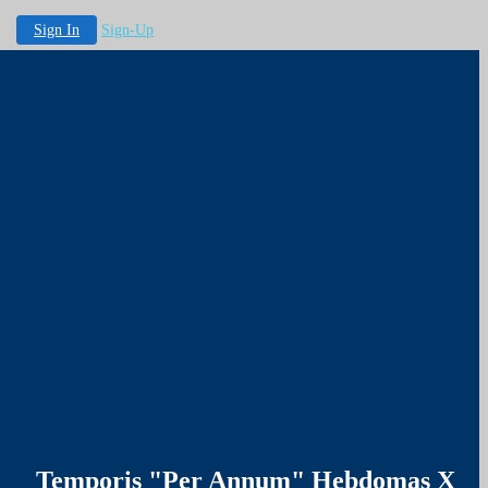
Sign In
Sign-Up
Temporis "Per Annum" Hebdomas X