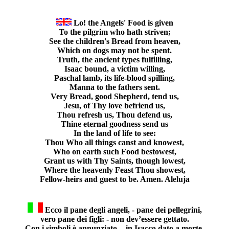
Lo! the Angels' Food is given
To the pilgrim who hath striven;
See the children's Bread from heaven,
Which on dogs may not be spent.
Truth, the ancient types fulfilling,
Isaac bound, a victim willing,
Paschal lamb, its life-blood spilling,
Manna to the fathers sent.
Very Bread, good Shepherd, tend us,
Jesu, of Thy love befriend us,
Thou refresh us, Thou defend us,
Thine eternal goodness send us
In the land of life to see:
Thou Who all things canst and knowest,
Who on earth such Food bestowest,
Grant us with Thy Saints, though lowest,
Where the heavenly Feast Thou showest,
Fellow-heirs and guest to be. Amen. Aleluja
Ecco il pane degli angeli, - pane dei pellegrini,
vero pane dei figli: - non dev’essere gettato.
Con i simboli è annunziato, - in Isacco dato a morte,