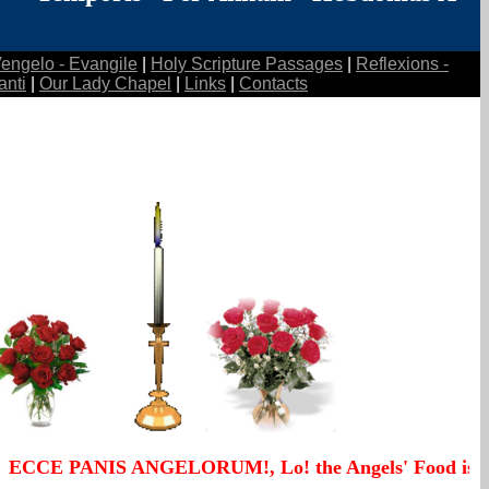
Vengelo - Evangile
|
Holy Scripture Passages
|
Reflexions -
anti
|
Our Lady Chapel
|
Links
|
Contacts
NIS ANGELORUM!, Lo! the Angels' Food is given!, - Ecco il