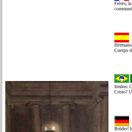
Frères, l
communion
Hermanos:
Cuerpo de
Irmãos: 
Cristo? U
Brüder! I