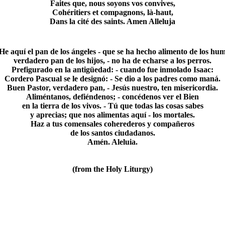
Faites que, nous soyons vos convives,
Cohéritiers et compagnons, là-haut,
Dans la cité des saints. Amen Alleluja
He aquí el pan de los ángeles - que se ha hecho alimento de los hu
verdadero pan de los hijos, - no ha de echarse a los perros.
Prefigurado en la antigüedad: - cuando fue inmolado Isaac:
Cordero Pascual se le designó: - Se dio a los padres como maná.
Buen Pastor, verdadero pan, - Jesús nuestro, ten misericordia.
Aliméntanos, defiéndenos; - concédenos ver el Bien
en la tierra de los vivos. - Tú que todas las cosas sabes
y aprecias; que nos alimentas aquí - los mortales.
Haz a tus comensales coherederos y compañeros
de los santos ciudadanos.
Amén. Aleluia.
(from the Holy Liturgy)