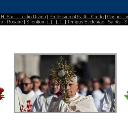
t H. Sac. - Lectio Divina
|
Profession of Faith - Credo
|
Gospel - 
io - Rosaire
|
Silentium
|
.
|
.
|
.
|
.
|
Tempus Ecclesiae
|
Saints - S
ECCE PA