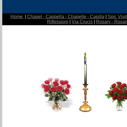
Home
|
Chapel - Cappella - Chapelle - Capilla
|
Spir. Visi
Riflessioni
|
Via Crucis
|
Rosary - Rosar