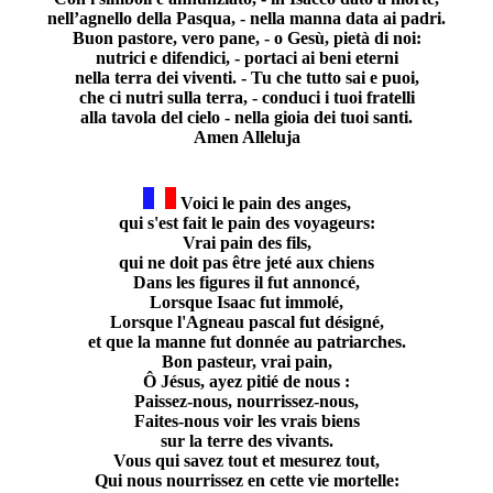
nell’agnello della Pasqua, - nella manna data ai padri.
Buon pastore, vero pane, - o Gesù, pietà di noi:
nutrici e difendici, - portaci ai beni eterni
nella terra dei viventi. - Tu che tutto sai e puoi,
che ci nutri sulla terra, - conduci i tuoi fratelli
alla tavola del cielo - nella gioia dei tuoi santi.
Amen Alleluja
Voici le pain des anges,
qui s'est fait le pain des voyageurs:
Vrai pain des fils,
qui ne doit pas être jeté aux chiens
Dans les figures il fut annoncé,
Lorsque Isaac fut immolé,
Lorsque l'Agneau pascal fut désigné,
et que la manne fut donnée au patriarches.
Bon pasteur, vrai pain,
Ô Jésus, ayez pitié de nous :
Paissez-nous, nourrissez-nous,
Faites-nous voir les vrais biens
sur la terre des vivants.
Vous qui savez tout et mesurez tout,
Qui nous nourrissez en cette vie mortelle: